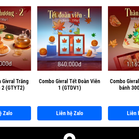
Givral Trăng
Combo Givral Tết Đoàn Viên
Combo Givral
 2 (GTYT2)
1 (GTDV1)
bánh 300
ệ Zalo
Liên hệ Zalo
Liên 