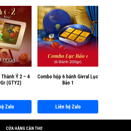
 Thành Ý 2 – 4
Combo hộp 6 bánh Givral Lục
Gr (GTY2)
Bảo 1
hệ Zalo
Liên hệ Zalo
CỬA HÀNG CẦN THƠ