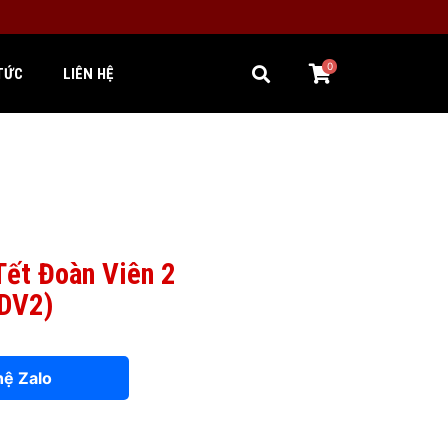
0
TỨC
LIÊN HỆ
Tết Đoàn Viên 2
DV2)
hệ Zalo