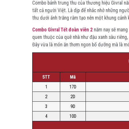
Combo bánh trung thu của thương hiệu Givral năm
tất cả người Việt. Là dịp để nhắc nhở những ngườ
thu dưới ánh trăng rằm tạo nên một khung cảnh k
Combo Givral Tết đoàn viên 2
năm nay sẽ mang l
quen thuộc của quê nhà như đậu xanh sàu riêng, 
Đây vừa là món ăn thơm ngon bổ dưỡng mà là món 
STT
Mã
1
17D
2
2D
3
9D
4
10D