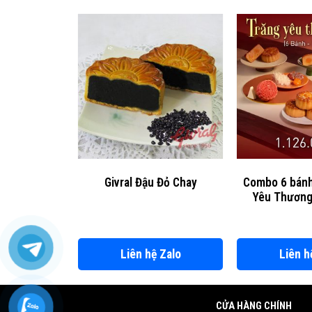
Givral Đậu Đỏ Chay
Combo 6 bánh 
Yêu Thương
Liên hệ Zalo
Liên h
CỬA HÀNG CHÍNH