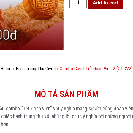
Add to cart
Home
/
Bánh Trung Thu Givral
/ Combo Givral Tết Đoàn Viên 2 (GTDV2)
MÔ TẢ SẢN PHẨM
u combo “Tết đoàn viên” với ý nghĩa mang sự ấm cúng đoàn viên 
 chiếc bánh trung thu với những lời chúc ý nghĩa tới những ngườ
 hơn.