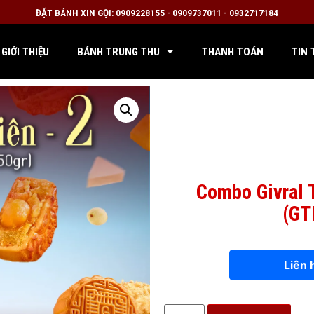
ĐẶT BÁNH XIN GỌI: 0909228155 - 0909737011 - 0932717184
GIỚI THIỆU
BÁNH TRUNG THU
THANH TOÁN
TIN 
Combo Givral 
(GT
Liên 