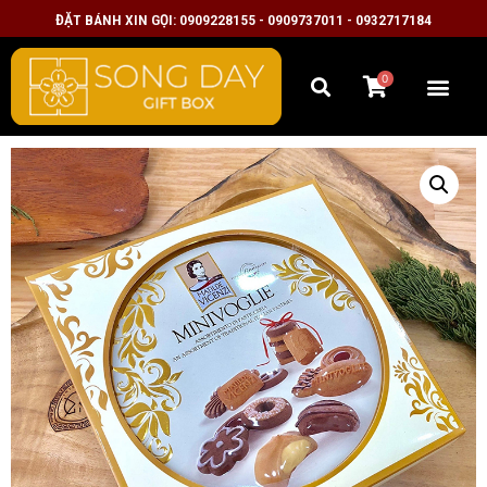
ĐẶT BÁNH XIN GỌI: 0909228155 - 0909737011 - 0932717184
0