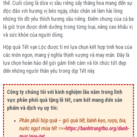
thể. Cuối cùng là dừa vị sầu riêng sấy thăng hoa mang đến sự
độc đáo với hương vị béo ngậy, chắc chắn sẽ làm hài lòng
những tín đồ yêu thích hương sầu riêng. Điểm chung của cả ba
là giữ trọn được dinh dưỡng trong từng loại, nâng cao khẩu vị
và sức khỏe của người dùng.
Hộp quà Tết vạn Lộc được tỉ mỉ lựa chọn kết hợp tinh hoa của
các món ngon, mang ý nghĩa thịnh vượng và may mắn. Đây là
lựa chọn hoàn hảo để gửi gắm tình cảm và lời chúc tốt đẹp
đến những người thân yêu trong dịp Tết này.
Công ty chúng tôi với kinh nghiệm lâu năm trong lĩnh
vực phân phối quà tặng lễ tết, cam kết mang đến sản
phẩm và dịch vụ uy tín:
Phân phối hộp quà – giỏ quà tết, bánh kẹo, rượu, bia,
nước ngọt mùa tết =>>
https://banhtrungthu.org/danh-
muc/qua-tet