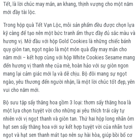
Tết, là lời chúc may mắn, an khang, thịnh vượng cho một năm
mới đầy tài lộc.
Trong hộp quà Tết Vạn Lộc, mỗi sản phẩm đều được chọn lựa
kỹ càng để tạo nên một bức tranh ẩm thực đầy đủ sắc màu và
hương vị. Mở đầu với hộp Gold Cookies là những chiếc bánh
quy giòn tan, ngọt ngào là một món quà đầy may mắn cho
năm mới – kết hợp cùng với hộp White Cookies Sesame mang
đến hương vị thanh nhẹ của mè, hoàn hảo với sự giòn ngon
mang lại cảm giác mới lạ và dễ chịu. Bộ đôi mang sự ngọt
ngào, yêu thương đến người nhận, là một lời chúc tốt đẹp, yên
vui cho năm mới.
Bộ sưu tập sấy thăng hoa gồm 3 loại: thơm sấy thăng hoa là
một lựa chọn tuyệt vời cho những ai yêu thích trái cây tự
nhiên với vị ngọt thanh và giòn tan. Thứ hai hộp long nhãn ôm
hạt sen sấy thăng hoa với sự kết hợp tuyệt vời của nhãn tươi
ngọt và hạt sen thanh mát tạo nên sự hài hòa, giúp bồi bổ cơ