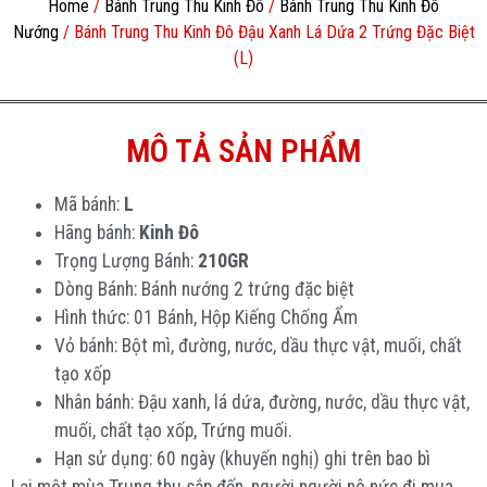
Home
/
Bánh Trung Thu Kinh Đô
/
Bánh Trung Thu Kinh Đô
Nướng
/ Bánh Trung Thu Kinh Đô Đậu Xanh Lá Dứa 2 Trứng Đặc Biệt
(L)
MÔ TẢ SẢN PHẨM
Mã bánh:
L
Hãng bánh:
Kinh Đô
Trọng Lượng Bánh:
210GR
Dòng Bánh: Bánh nướng 2 trứng đặc biệt
Hình thức: 01 Bánh, Hộp Kiếng Chống Ẩm
Vỏ bánh: Bột mì, đường, nước, dầu thực vật, muối, chất
tạo xốp
Nhân bánh: Đậu xanh, lá dứa, đường, nước, dầu thực vật,
muối, chất tạo xốp, Trứng muối.
Hạn sử dụng: 60 ngày (khuyến nghị) ghi trên bao bì
Lại một mùa Trung thu sắp đến, người người nô nức đi mua