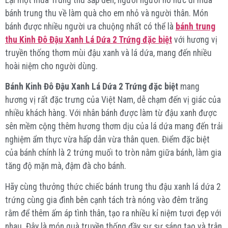
bánh trung thu về làm quà cho em nhỏ và người thân. Món
bánh được nhiều người ưa chuộng nhất có thể là
bánh trung
thu Kinh Đô Đậu Xanh Lá Dứa 2 Trứng đặc biệt
với hương vị
truyền thống thơm mùi đậu xanh và lá dứa, mang đến nhiều
hoài niệm cho người dùng.
Bánh Kinh Đô Đậu Xanh Lá Dứa 2 Trứng đặc biệt
mang
hương vị rất đặc trưng của Việt Nam, dễ chạm đến vị giác của
nhiều khách hàng. Với nhân bánh được làm từ đậu xanh được
sên mềm cộng thêm hương thơm dịu của lá dứa mang đến trải
nghiệm ẩm thực vừa hấp dẫn vừa thân quen. Điểm đặc biệt
của bánh chính là 2 trứng muối to tròn nằm giữa bánh, làm gia
tăng độ mặn mà, đậm đà cho bánh.
Hãy cùng thưởng thức chiếc bánh trung thu đậu xanh lá dứa 2
trứng cùng gia đình bên cạnh tách trà nóng vào đêm trăng
rằm để thêm ấm áp tình thân, tạo ra nhiều kỉ niệm tươi đẹp với
nhau. Đây là món quà truyền thống đầy sự sự sáng tạo và trân