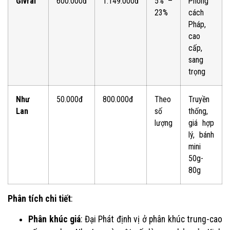
Givral
600.000đ
1.149.000đ
5% –
Phong
23%
cách
Pháp,
cao
cấp,
sang
trọng
Như
50.000đ
800.000đ
Theo
Truyền
Lan
số
thống,
lượng
giá hợp
lý, bánh
mini
50g-
80g
Phân tích chi tiết
:
Phân khúc giá
: Đại Phát định vị ở phân khúc trung-cao