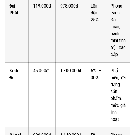
Đại
119.000đ
978.000đ
Lên
Phong
Phát
đến
cách
25%
Đài
Loan,
bánh
mini tinh
tế, cao
cấp
Kinh
45.000đ
1.300.000đ
5% –
Phổ
Đô
30%
biến, đa
dạng
sản
phẩm,
mức giá
linh
hoạt