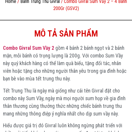
Home
/
Bánh Trung Thu Givral
/ Combo Givral Sum Vầy 2 – 4 Bánh
200Gr (GSV2)
MÔ TẢ SẢN PHẨM
Combo Givral Sum Vầy 2
gồm 4 bánh 2 bánh ngọt và 2 bánh
mặn, mỗi bánh có trọng lượng là 200g. Với combo Sum Vầy
này quý khách hàng có thể làm quà biếu, tặng đối tác, nhân
viên hoặc tặng cho những người thân yêu trong gia đình hoặc
bạn bè vào mùa tết trung thu này.
Tết Trung Thu là ngày mà giống như cái tên Givral đặt cho
combo này Sum Vầy, ngày mà mọi người sum họp về gia đình
thân thương cùng thưởng thức những chiếc bánh trung thu
mang những thông điệp ý nghĩa nhất cho dịp sum vầy này.
Hiểu được giá trị đó Givral luôn không ngừng phát triển với