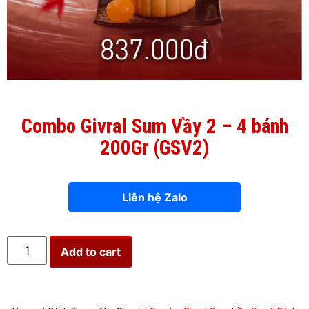
Combo Givral Sum Vầy 2 – 4 bánh
200Gr (GSV2)
Liên hệ Zalo
Add to cart