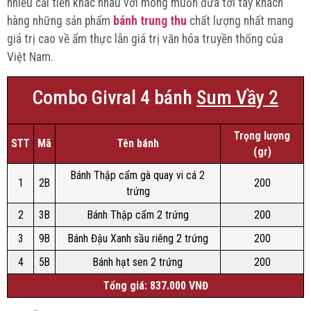
nhiều cải tiến khác nhau với mong muốn đưa tới tay khách
hàng những sản phẩm
bánh trung thu
chất lượng nhất mang
giá trị cao về ẩm thực lẫn giá trị văn hóa truyền thống của
Việt Nam.
Combo Givral 4 bánh
Sum Vầy 2
Trọng lượng
STT
Mã
Tên bánh
(gr)
Bánh Thập cẩm gà quay vi cá 2
1
2B
200
trứng
2
3B
Bánh Thập cẩm 2 trứng
200
3
9B
Bánh Đậu Xanh sầu riêng 2 trứng
200
4
5B
Bánh hạt sen 2 trứng
200
Tổng giá: 837.000 VNĐ