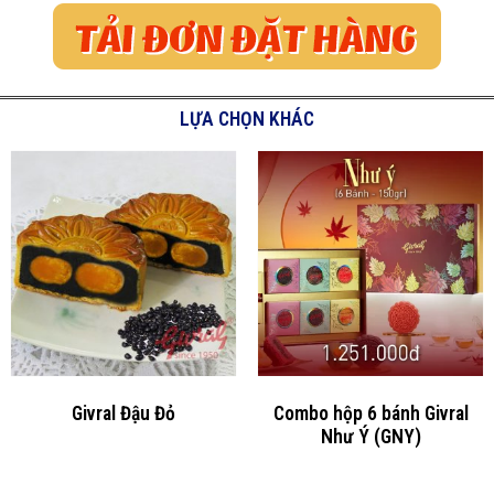
LỰA CHỌN KHÁC
Givral Đậu Đỏ
Combo hộp 6 bánh Givral
Như Ý (GNY)