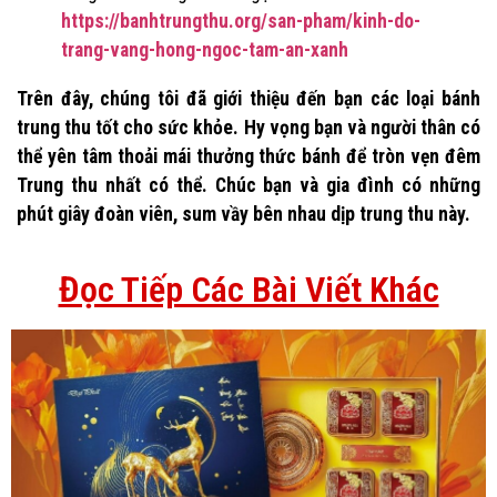
https://banhtrungthu.org/san-pham/kinh-do-
trang-vang-hong-ngoc-tam-an-xanh
Trên đây, chúng tôi đã giới thiệu đến bạn các loại bánh
trung thu tốt cho sức khỏe. Hy vọng bạn và người thân có
thể yên tâm thoải mái thưởng thức bánh để tròn vẹn đêm
Trung thu nhất có thể. Chúc bạn và gia đình có những
phút giây đoàn viên, sum vầy bên nhau dịp trung thu này.
Đọc Tiếp Các Bài Viết Khác